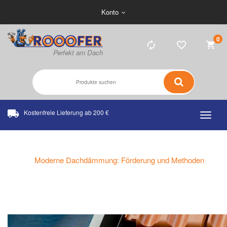
Konto
0
Kostenfreie Lieferung ab 200 €
Home
News
Moderne Dachdämmung: Förderung und Methoden