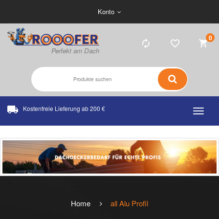
Konto
0
Kostenfreie Lieferung ab 200 €
Home
all
Alu Profil