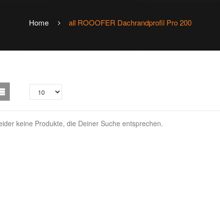
Home
all
ROOOFER Dachrandprofil Pro 200
leider keine Produkte, die Deiner Suche entsprechen.