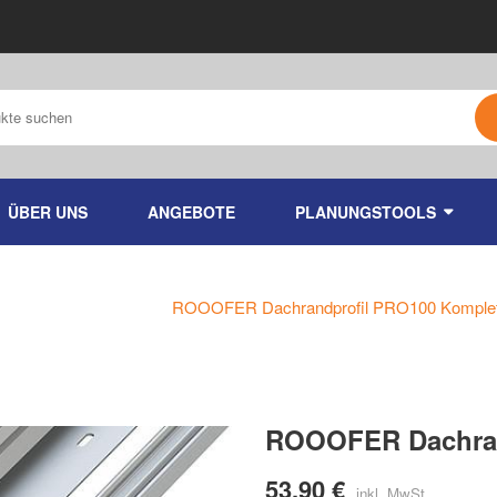
ÜBER UNS
ANGEBOTE
PLANUNGSTOOLS
me
Flachdach
ROOOFER Dachrandprofil PRO100 Komplet
ROOOFER Dachran
53,90 €