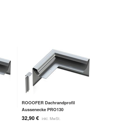
ROOOFER Dachrandprofil
ROOOFER Fa
Aussenecke PRO130
10,90 €
32,90 €