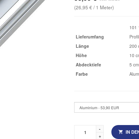
(26,95 € / 1 Meter)
101 
Lieferumfang
Prof
Länge
200
Höhe
10 
Abdecktiefe
5 cm
Farbe
Alum
IN D