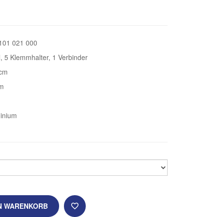
101 021 000
il, 5 Klemmhalter, 1 Verbinder
 cm
cm
inium
EN WARENKORB