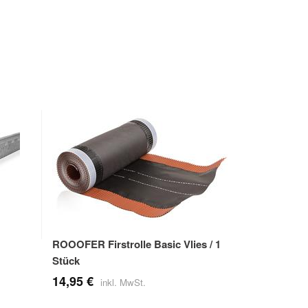
ROOOFER Firstrolle Basic Vlies / 1
ROOOFER Keh
Stück
Stück
14,95 €
9,90 €