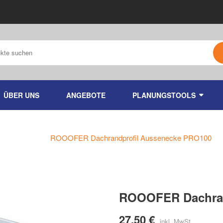
ÜBER UNS
ANGEBOTE
PLANUNGSTOOLS
Home
ROOOFER Dachrandprofil Aussenecke PRO100
ROOOFER Dachran
27,50 €