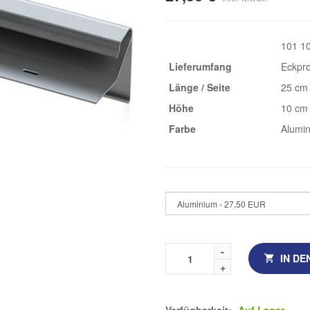
101 1
Lieferumfang
Eckpro
Länge / Seite
25 cm
Höhe
10 cm
Farbe
Alumi
IN D