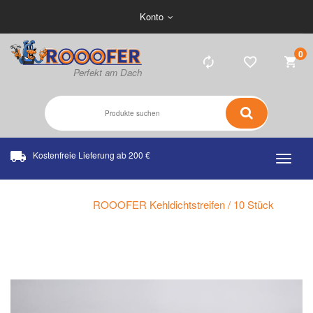
Konto
0
Kostenfreie Lieferung ab 200 €
Home
ROOOFER Kehldichtstreifen / 10 Stück