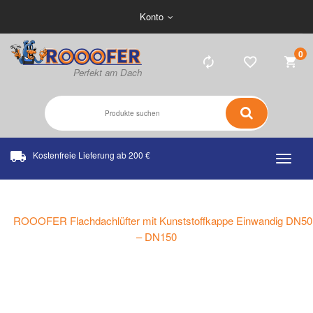
Konto
0
Kostenfreie Lieferung ab 200 €
Home
Katalog
ROOOFER Flachdachlüfter mit Kunststoffkappe Einwandig DN50
– DN150